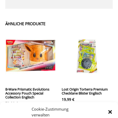
ÄHNLICHE PRODUKTE
B-Ware Prismatic Evolutions
Lost Origin Torterra Premium
Accessory Pouch Special
Checklane Blister Englisch
Collection Englisch
19,99
€
79,90
€
inkl. MwSt.
Cookie-Zustimmung
inkl. MwSt.
verwalten
zzgl.
Versandkosten