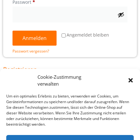
Passwort
*
Angemeldet bleiben
Anmelden
Passwort vergessen?
Registrieren
Cookie-Zustimmung
verwalten
Um ein optimales Erlebnis zu bieten, verwenden wir Cookies, um
E-Mail-Adresse
*
Geräteinformationen zu speichern und/oder darauf zuzugreifen. Wenn
Sie diesen Technologien zustimmen, lässt sich der Online-Shop auf
dieser Website verarbeiten. Wenn Sie Ihre Zustimmung nicht erteilen
oder zurückziehen, können bestimmte Merkmale und Funktionen
beeinträchtigt werden.
Ein Link zum Erstellen eines neuen Passworts wird an deine E-
Mail-Adresse gesendet.