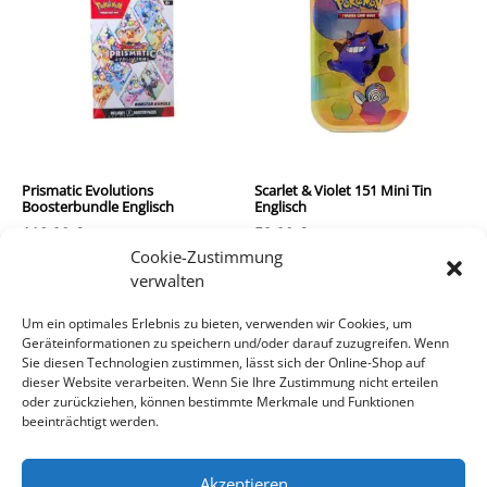
Prismatic Evolutions
Scarlet & Violet 151 Mini Tin
Boosterbundle Englisch
Englisch
110,90
€
59,90
€
Cookie-Zustimmung
inkl. MwSt.
inkl. MwSt.
verwalten
zzgl.
Versandkosten
zzgl.
Versandkosten
Um ein optimales Erlebnis zu bieten, verwenden wir Cookies, um
Geräteinformationen zu speichern und/oder darauf zuzugreifen. Wenn
In den Warenkorb
In den Warenkorb
Sie diesen Technologien zustimmen, lässt sich der Online-Shop auf
dieser Website verarbeiten. Wenn Sie Ihre Zustimmung nicht erteilen
oder zurückziehen, können bestimmte Merkmale und Funktionen
beeinträchtigt werden.
Akzeptieren