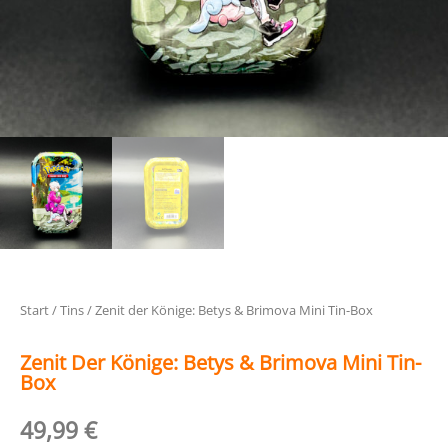
Start
/
Tins
/ Zenit der Könige: Betys & Brimova Mini Tin-Box
Zenit Der Könige: Betys & Brimova Mini Tin-
Box
49,99
€