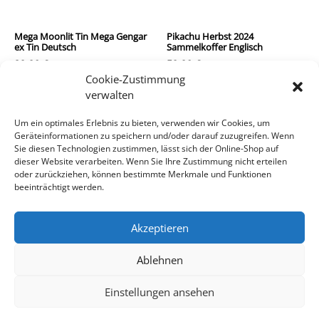
Mega Moonlit Tin Mega Gengar
Pikachu Herbst 2024
ex Tin Deutsch
Sammelkoffer Englisch
29,90
€
59,90
€
Cookie-Zustimmung
inkl. MwSt.
inkl. MwSt.
verwalten
zzgl.
Versandkosten
zzgl.
Versandkosten
Um ein optimales Erlebnis zu bieten, verwenden wir Cookies, um
Geräteinformationen zu speichern und/oder darauf zuzugreifen. Wenn
In den Warenkorb
In den Warenkorb
Sie diesen Technologien zustimmen, lässt sich der Online-Shop auf
dieser Website verarbeiten. Wenn Sie Ihre Zustimmung nicht erteilen
oder zurückziehen, können bestimmte Merkmale und Funktionen
beeinträchtigt werden.
Akzeptieren
Ablehnen
Impressum/Kontakt
Datenschutz
AGB
Einstellungen ansehen