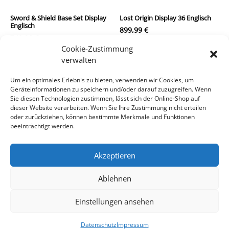
Sword & Shield Base Set Display
Lost Origin Display 36 Englisch
Englisch
899,99
€
749,90
€
inkl. MwSt.
Cookie-Zustimmung
inkl. MwSt.
verwalten
zzgl.
Versandkosten
zzgl.
Versandkosten
Um ein optimales Erlebnis zu bieten, verwenden wir Cookies, um
Geräteinformationen zu speichern und/oder darauf zuzugreifen. Wenn
In den Warenkorb
In den Warenkorb
Sie diesen Technologien zustimmen, lässt sich der Online-Shop auf
dieser Website verarbeiten. Wenn Sie Ihre Zustimmung nicht erteilen
oder zurückziehen, können bestimmte Merkmale und Funktionen
beeinträchtigt werden.
Akzeptieren
Ablehnen
Impressum/Kontakt
Datenschutz
AGB
Einstellungen ansehen
Datenschutz
Impressum