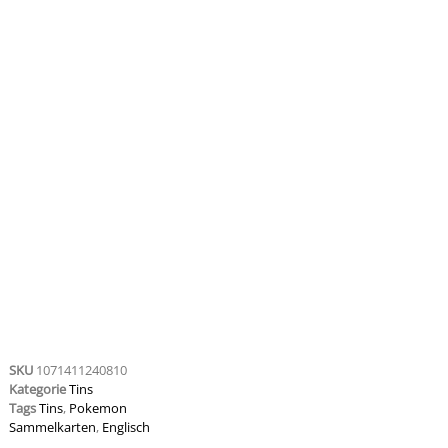
SKU
1071411240810
Kategorie
Tins
Tags
Tins
,
Pokemon
Sammelkarten
,
Englisch