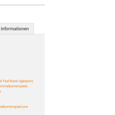
e Informationen
und Teal Mask Ogerpon)
ammelkartenspiels
s
lkartenspiel-Live