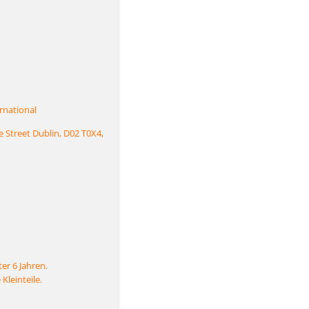
rnational
e Street Dublin, D02 T0X4,
er 6 Jahren.
Kleinteile.