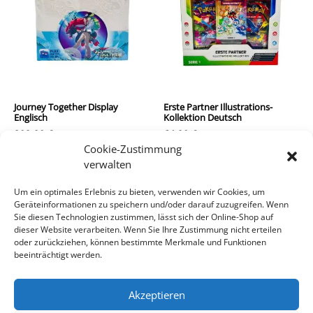
Journey Together Display
Erste Partner Illustrations-
Englisch
Kollektion Deutsch
209,90
€
64,90
€
Cookie-Zustimmung
inkl. MwSt.
inkl. MwSt.
verwalten
zzgl.
Versandkosten
zzgl.
Versandkosten
Um ein optimales Erlebnis zu bieten, verwenden wir Cookies, um
Geräteinformationen zu speichern und/oder darauf zuzugreifen. Wenn
In den Warenkorb
In den Warenkorb
Sie diesen Technologien zustimmen, lässt sich der Online-Shop auf
dieser Website verarbeiten. Wenn Sie Ihre Zustimmung nicht erteilen
oder zurückziehen, können bestimmte Merkmale und Funktionen
beeinträchtigt werden.
Akzeptieren