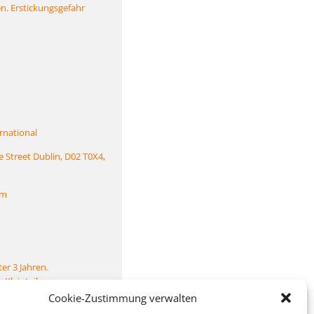
n. Erstickungsgefahr
rnational
e Street Dublin, D02 T0X4,
om
er 3 Jahren.
Kleinteile.
Cookie-Zustimmung verwalten