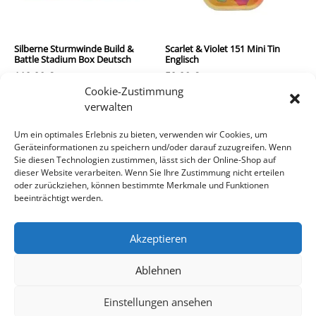
Silberne Sturmwinde Build &
Scarlet & Violet 151 Mini Tin
Battle Stadium Box Deutsch
Englisch
119,90
€
59,90
€
Cookie-Zustimmung
inkl. MwSt.
inkl. MwSt.
verwalten
zzgl.
Versandkosten
zzgl.
Versandkosten
Um ein optimales Erlebnis zu bieten, verwenden wir Cookies, um
Geräteinformationen zu speichern und/oder darauf zuzugreifen. Wenn
In den Warenkorb
In den Warenkorb
Sie diesen Technologien zustimmen, lässt sich der Online-Shop auf
dieser Website verarbeiten. Wenn Sie Ihre Zustimmung nicht erteilen
oder zurückziehen, können bestimmte Merkmale und Funktionen
beeinträchtigt werden.
Akzeptieren
Ablehnen
Impressum/Kontakt
Datenschutz
AGB
Einstellungen ansehen