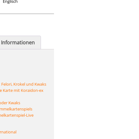
Englisch
e Informationen
 Felori, Krokel und Kwaks
e Karte mit Koraidon-ex
 oder Kwaks
mmelkartenspiels
lkartenspiel-Live
rnational