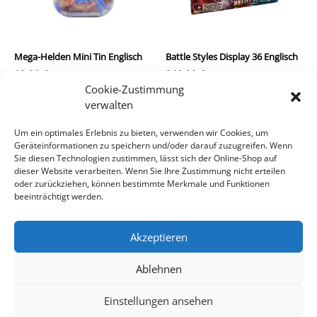
Mega-Helden Mini Tin Englisch
Battle Styles Display 36 Englisch
19,90
€
349,99
€
Cookie-Zustimmung
inkl. MwSt.
inkl. MwSt.
verwalten
zzgl.
Versandkosten
zzgl.
Versandkosten
Um ein optimales Erlebnis zu bieten, verwenden wir Cookies, um
Geräteinformationen zu speichern und/oder darauf zuzugreifen. Wenn
In den Warenkorb
In den Warenkorb
Sie diesen Technologien zustimmen, lässt sich der Online-Shop auf
dieser Website verarbeiten. Wenn Sie Ihre Zustimmung nicht erteilen
oder zurückziehen, können bestimmte Merkmale und Funktionen
beeinträchtigt werden.
Akzeptieren
Ablehnen
Impressum/Kontakt
Datenschutz
AGB
Einstellungen ansehen