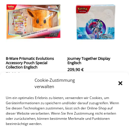
B-Ware Prismatic Evolutions
Journey Together Display
Accessory Pouch Special
Englisch
Collection Englisch
209,90
€
79,90
€
inkl. MwSt.
Cookie-Zustimmung
inkl. MwSt.
verwalten
zzgl.
Versandkosten
zzgl.
Versandkosten
Um ein optimales Erlebnis zu bieten, verwenden wir Cookies, um
Geräteinformationen zu speichern und/oder darauf zuzugreifen. Wenn
In den Warenkorb
In den Warenkorb
Sie diesen Technologien zustimmen, lässt sich der Online-Shop auf
dieser Website verarbeiten. Wenn Sie Ihre Zustimmung nicht erteilen
oder zurückziehen, können bestimmte Merkmale und Funktionen
beeinträchtigt werden.