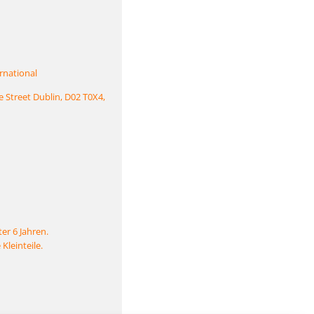
rnational
e Street Dublin, D02 T0X4,
er 6 Jahren.
Kleinteile.