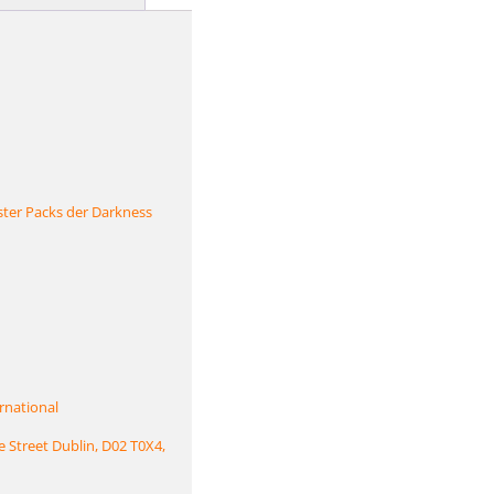
ster Packs der Darkness
rnational
e Street Dublin, D02 T0X4,