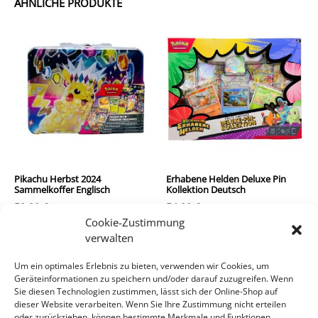
ÄHNLICHE PRODUKTE
Pikachu Herbst 2024
Erhabene Helden Deluxe Pin
Sammelkoffer Englisch
Kollektion Deutsch
59,90
€
54,90
€
Cookie-Zustimmung
inkl. MwSt.
inkl. MwSt.
verwalten
zzgl.
Versandkosten
zzgl.
Versandkosten
Um ein optimales Erlebnis zu bieten, verwenden wir Cookies, um
Geräteinformationen zu speichern und/oder darauf zuzugreifen. Wenn
In den Warenkorb
In den Warenkorb
Sie diesen Technologien zustimmen, lässt sich der Online-Shop auf
dieser Website verarbeiten. Wenn Sie Ihre Zustimmung nicht erteilen
oder zurückziehen, können bestimmte Merkmale und Funktionen