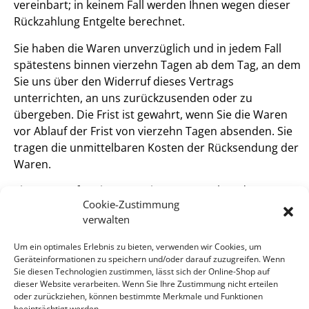
vereinbart; in keinem Fall werden Ihnen wegen dieser
Rückzahlung Entgelte berechnet.
Sie haben die Waren unverzüglich und in jedem Fall
spätestens binnen vierzehn Tagen ab dem Tag, an dem
Sie uns über den Widerruf dieses Vertrags
unterrichten, an uns zurückzusenden oder zu
übergeben. Die Frist ist gewahrt, wenn Sie die Waren
vor Ablauf der Frist von vierzehn Tagen absenden. Sie
tragen die unmittelbaren Kosten der Rücksendung der
Waren.
Sie müssen für einen etwaigen Wertverlust der Waren
Cookie-Zustimmung
nur aufkommen, wenn dieser Wertverlust auf einen zur
verwalten
Prüfung der Beschaffenheit, Eigenschaften und
Funktionsweise der Waren nicht notwendigen Umgang
Um ein optimales Erlebnis zu bieten, verwenden wir Cookies, um
mit ihnen zurückzuführen ist.
Geräteinformationen zu speichern und/oder darauf zuzugreifen. Wenn
Sie diesen Technologien zustimmen, lässt sich der Online-Shop auf
dieser Website verarbeiten. Wenn Sie Ihre Zustimmung nicht erteilen
oder zurückziehen, können bestimmte Merkmale und Funktionen
beeinträchtigt werden.