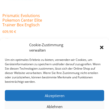
Prismatic Evolutions
Pokemon Center Elite
Trainer Box Englisch
609,90
€
inkl. MwSt.
Cookie-Zustimmung
zzgl.
Versandkosten
verwalten
In den Warenkorb
Um ein optimales Erlebnis zu bieten, verwenden wir Cookies, um
Geräteinformationen zu speichern und/oder darauf zuzugreifen. Wenn
Sie diesen Technologien zustimmen, lässt sich der Online-Shop auf
dieser Website verarbeiten. Wenn Sie Ihre Zustimmung nicht erteilen
oder zurückziehen, können bestimmte Merkmale und Funktionen
beeinträchtigt werden.
Akzeptieren
Ablehnen
Impressum/Kontakt
Datenschutz