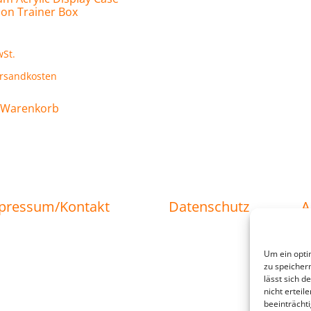
on Trainer Box
wSt.
rsandkosten
 Warenkorb
pressum/Kontakt
Datenschutz
Um ein opti
zu speicher
lässt sich 
nicht ertei
beeinträcht