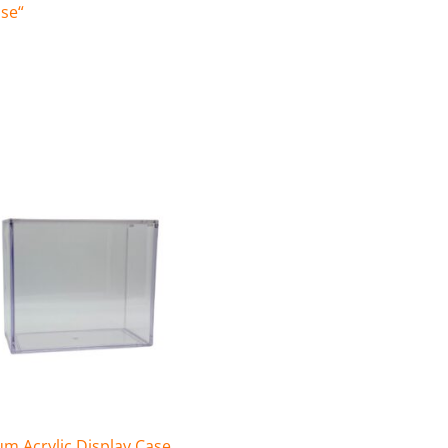
ase“
m Acrylic Display Case