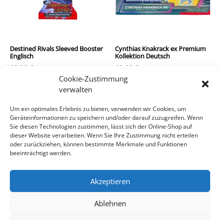
Destined Rivals Sleeved Booster
Cynthias Knakrack ex Premium
Englisch
Kollektion Deutsch
12,90
€
49,90
€
Cookie-Zustimmung
inkl. MwSt.
inkl. MwSt.
verwalten
zzgl.
Versandkosten
zzgl.
Versandkosten
Um ein optimales Erlebnis zu bieten, verwenden wir Cookies, um
Geräteinformationen zu speichern und/oder darauf zuzugreifen. Wenn
In den Warenkorb
In den Warenkorb
Sie diesen Technologien zustimmen, lässt sich der Online-Shop auf
dieser Website verarbeiten. Wenn Sie Ihre Zustimmung nicht erteilen
oder zurückziehen, können bestimmte Merkmale und Funktionen
beeinträchtigt werden.
Akzeptieren
Ablehnen
Impressum/Kontakt
Datenschutz